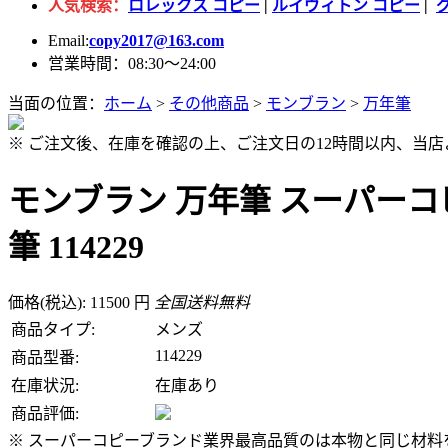
人気検索：
ロレックス コピー
|
ルイヴィトン コピー
|
Email:
copy2017@163.com
営業時間：08:30～24:00
当面の位置：
ホーム
>
その他商品
>
モンブラン
>
万年筆
※ ご注文後、在庫を確認の上、ご注文日の12時間以内、当
モンブラン 万年筆 スーパーコ
筆 114229
価格(税込): 11500 円
全国送料無料
商品タイプ:
メンズ
114229
商品型番:
在庫状況:
在庫あり
商品評価:
※ スーパーコピーブランド業界最高品質のは本物と同じ材料を