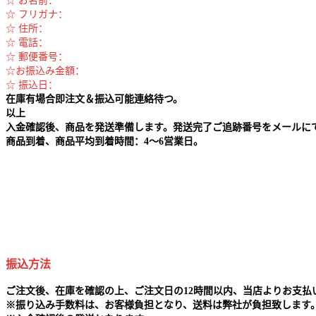
☆ お名前：
☆ フリガナ：
☆ 住所：
☆ 電話：
☆ 郵便番号：
☆お振込み金額：
☆ 振込日：
在庫有場合即注文＆振込可能連絡待つ。
以上
入金確認後、商品を発送準備します。発送完了ご追跡番号をメールに
商品到着、商品平均到着時間：4～6営業日。
振込方法
ご注文後、在庫を確認の上、ご注文日の12時間以内、当店よりお支
※
振り込み手数料は、お客様負担となり、送料は弊社が負担致します