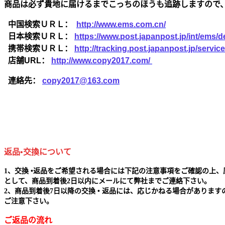
商品は必ず貴地に届けるまでこっちのほうも追跡しますので
中国検索ＵＲＬ：
http://www.ems.com.cn/
日本検索ＵＲＬ：
https://www.post.japanpost.jp/int/ems/de
携帯検索ＵＲＬ：
http://tracking.post.japanpost.jp/ser
店舗URL：
http://www.copy2017.com/
連絡先：
copy2017@163.com
返品•交換について
1、交換 •返品をご希望される場合には下記の注意事項をご確認の上、
として、商品到着後2日以内にメールにて弊社までご連絡下さい。
2、商品到着後7日以降の交換 • 返品には、応じかねる場合があります
ご注意下さい。
ご返品の流れ