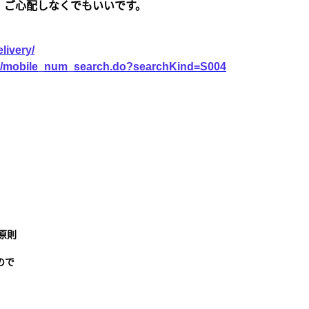
、ご心配しなくでもいいです。
livery/
vice/mobile_num_search.do?searchKind=S004
原則
ので