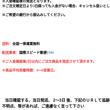
※
入金確認後の発送となります。
※
ご注文確定日より3日経っても入金がない場合、キャンセル扱いとし
※
ご希望の銀行から振込みしてください。
送料：
全国一律運賃無料
配送業者：
国
際スピード郵便
EMS
※ご入金確認後2日以内にご注文商品を発送させて頂きます。
※商品平均到着時間：4～6営業日。
当日確認する、当日発送、 2～3日 後、下記のＵＲＬて追跡
不明点、等があれば、ご遠慮なく言って下さい