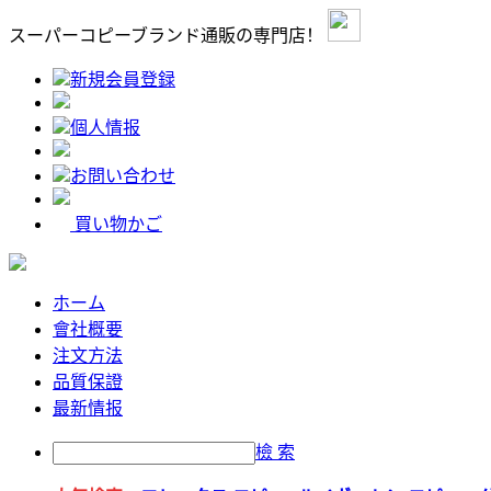
スーパーコピーブランド通販の専門店！
新規会員登録
個人情报
お問い合わせ
買い物かご
ホーム
會社概要
注文方法
品質保證
最新情报
檢 索