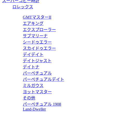
スーパーコピー時計
G0A38058
ロレックス
RADOR COUSSIN ウォッチ G0A38058
ピアジェ 時計 コピー PIA
GMTマスターII
エアキング
価格:
30000 円
エクスプローラー
G0A37115
サブマリーナ
シードゥエラー
VERNEUR ウォッチ G0A37115
ピアジェ 時計 コピー PI
スカイドゥエラー
デイデイト
価格:
25000 円
デイトジャスト
G0A40019
デイトナ
パーペチュアル
VERNEUR ウォッチ G0A40019
ピアジェ 時計 コピー PI
パーペチュアルデイト
ミルガウス
価格:
25000 円
ヨットマスター
G0A37114
その他
パーペチュアル 1908
VERNEUR ウォッチ G0A37114
ピアジェ 時計 コピー PI
Land-Dweller
価格:
22500 円