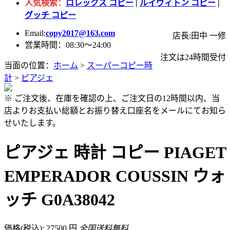
人気検索：
ロレックス コピー
|
ルイヴィトン コピー
|
グッチ コピー
Email:
copy2017@163.com
店長:田中 一修
営業時間：08:30～24:00
注文は24時間受付
当面の位置：
ホーム
>
スーパーコピー時
計
>
ピアジェ
※ ご注文後、在庫を確認の上、ご注文日の12時間以内、当
店よりお支払い総額とお振り替え口座名をメールにてお知ら
せいたします。
ピアジェ 時計 コピー PIAGET
EMPERADOR COUSSIN ウォ
ッチ G0A38042
価格(税込): 27500 円
全国送料無料