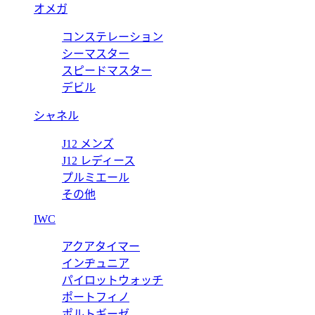
オメガ
G0A40018
コンステレーション
VERNEUR ウォッチ G0A40018
ピアジェ 時計 コピー PI
シーマスター
スピードマスター
価格:
23500 円
デビル
シャネル
J12 メンズ
J12 レディース
プルミエール
その他
IWC
アクアタイマー
インヂュニア
パイロットウォッチ
ポートフィノ
ポルトギーゼ