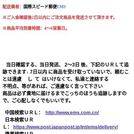
配送業者：
国
際スピード郵便
EMS
※ご入金確認後2日以内にご注文商品を発送させて頂きます。
※商品平均到着時間：4～6営業日。
当日確認する、当日発送、 2～3日 後、下記のＵＲＬて追
跡できます↓ 7日以内 に商品を受け取っていないで、頼むこ
とは遠慮 し て はいけなくて、私達と連絡する
不明点、等があれば、ご遠慮なく言って下さい
商品は必ず貴地に届けるまでこっちのほうも追跡しますの
で、ご心配しなくでもいいです。
中国検索ＵＲＬ：
http://www.ems.com.cn/
日本検索ＵＲ
Ｌ：
https://www.post.japanpost.jp/int/ems/delivery/