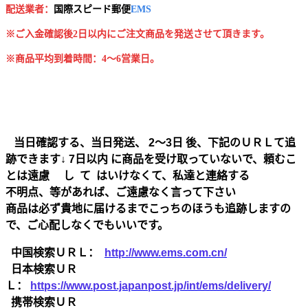
配送業者：
国
際スピード郵便
EMS
※ご入金確認後2日以内にご注文商品を発送させて頂きます。
※商品平均到着時間：4～6営業日。
当日確認する、当日発送、 2～3日 後、下記のＵＲＬて追
跡できます↓ 7日以内 に商品を受け取っていないで、頼むこ
とは遠慮 し て はいけなくて、私達と連絡する
不明点、等があれば、ご遠慮なく言って下さい
商品は必ず貴地に届けるまでこっちのほうも追跡しますの
で、ご心配しなくでもいいです。
中国検索ＵＲＬ：
http://www.ems.com.cn/
日本検索ＵＲ
Ｌ：
https://www.post.japanpost.jp/int/ems/delivery/
携帯検索ＵＲ