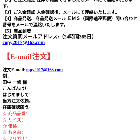
す。
【3】ご入金確認 入金確認後、メールにて連絡いたします。
【4】商品発送、商品発送メール ＥＭＳ（国際速達郵便）問い合わせ
番号をメールで連絡いたします。
【5】商品到着
注文質問メールアドレス:（24時間365日）
copy2017@163.com
【
E-mail
注文
】
注文E-mail:
copy2017@163.com
例：
田中
一修 様
こんばんは！
はじめまして！
当方注文依頼。
在庫確認願う。
☆ 商品品番：
☆ サイズ：
☆ 価格：
☆ お名前：
☆ フリガナ：