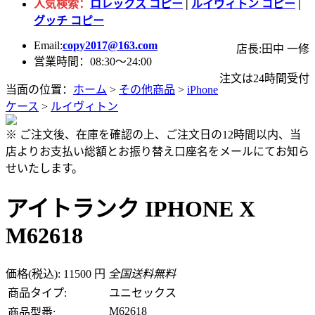
人気検索：
ロレックス コピー
|
ルイヴィトン コピー
|
グッチ コピー
Email:
copy2017@163.com
店長:田中 一修
営業時間：08:30～24:00
注文は24時間受付
当面の位置：
ホーム
>
その他商品
>
iPhone
ケース
>
ルイヴィトン
※ ご注文後、在庫を確認の上、ご注文日の12時間以内、当
店よりお支払い総額とお振り替え口座名をメールにてお知ら
せいたします。
アイトランク IPHONE X
M62618
価格(税込): 11500 円
全国送料無料
商品タイプ:
ユニセックス
M62618
商品型番: