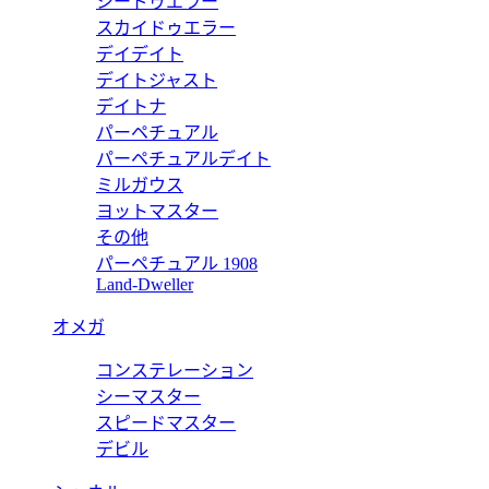
シードゥエラー
IPHONE X フォリオ M63444
スカイドゥエラー
デイデイト
価格:
11500 円
デイトジャスト
M63443
デイトナ
パーペチュアル
IPHONE X フォリオ M63443
パーペチュアルデイト
価格:
ミルガウス
11500 円
ヨットマスター
M61905
その他
パーペチュアル 1908
61905
IPHONE 8 フォリオ（7にも対応） M61905
Land-Dweller
価格:
11500 円
オメガ
M61906
コンステレーション
61906
IPHONE 8 フォリオ（7にも対応） M61906
シーマスター
スピードマスター
価格:
11500 円
デビル