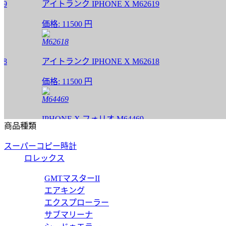
アイトランク IPHONE X M62619
価格:
11500 円
M62618
アイトランク IPHONE X M62618
価格:
11500 円
M64469
IPHONE X フォリオ M64469
商品種類
価格:
11500 円
スーパーコピー時計
M64468
ロレックス
IPHONE X フォリオ M64468
GMTマスターII
エアキング
価格:
11500 円
エクスプローラー
M63444
サブマリーナ