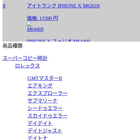
アイトランク IPHONE X M62618
価格:
11500 円
M64469
IPHONE X フォリオ M64469
商品種類
価格:
11500 円
スーパーコピー時計
M64468
ロレックス
IPHONE X フォリオ M64468
GMTマスターII
エアキング
価格:
11500 円
エクスプローラー
M63444
サブマリーナ
シードゥエラー
IPHONE X フォリオ M63444
スカイドゥエラー
デイデイト
価格:
11500 円
デイトジャスト
M63443
デイトナ