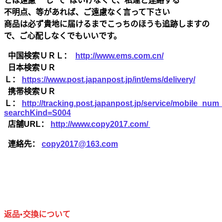
とは遠慮 し て はいけなくて、私達と連絡する
不明点、等があれば、ご遠慮なく言って下さい
商品は必ず貴地に届けるまでこっちのほうも追跡しますの
で、ご心配しなくでもいいです。
中国検索ＵＲＬ：
http://www.ems.com.cn/
日本検索ＵＲ
Ｌ：
https://www.post.japanpost.jp/int/ems/delivery/
携帯検索ＵＲ
Ｌ：
http://tracking.post.japanpost.jp/service/mobile_nu
searchKind=S004
店舗URL：
http://www.copy2017.com/
連絡先：
copy2017@163.com
返品•交換について