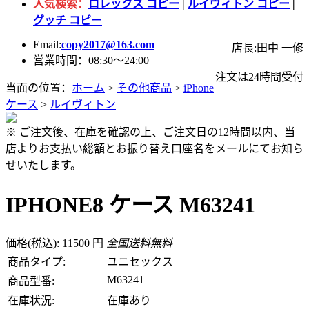
人気検索：
ロレックス コピー
|
ルイヴィトン コピー
|
グッチ コピー
Email:
copy2017@163.com
店長:田中 一修
営業時間：08:30～24:00
注文は24時間受付
当面の位置：
ホーム
>
その他商品
>
iPhone
ケース
>
ルイヴィトン
※ ご注文後、在庫を確認の上、ご注文日の12時間以内、当
店よりお支払い総額とお振り替え口座名をメールにてお知ら
せいたします。
IPHONE8 ケース M63241
価格(税込): 11500 円
全国送料無料
商品タイプ:
ユニセックス
M63241
商品型番:
在庫状況:
在庫あり