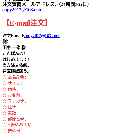
注文質問メールアドレス:（24時間365日）
copy2017@163.com
【
E-mail
注文
】
注文E-mail:
copy2017@163.com
例：
田中
一修 様
こんばんは！
はじめまして！
当方注文依頼。
在庫確認願う。
☆ 商品品番：
☆ サイズ：
☆ 価格：
☆ お名前：
☆ フリガナ：
☆ 住所：
☆ 電話：
☆ 郵便番号：
☆お振込み金額：
☆ 振込日：