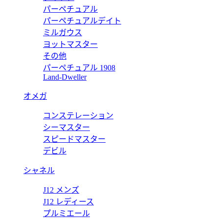
パーペチュアル
IPHONE X フォリオ M63443
パーペチュアルデイト
価格:
ミルガウス
11500 円
ヨットマスター
M61905
その他
パーペチュアル 1908
61905
IPHONE 8 フォリオ（7にも対応） M61905
Land-Dweller
価格:
11500 円
オメガ
M61906
コンステレーション
61906
IPHONE 8 フォリオ（7にも対応） M61906
シーマスター
スピードマスター
価格:
11500 円
デビル
シャネル
J12 メンズ
J12 レディース
プルミエール