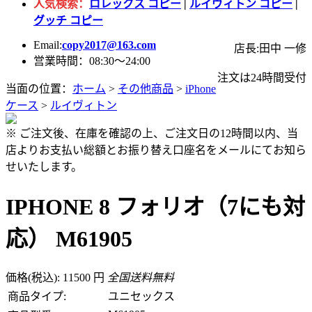
人気検索：
ロレックス コピー
|
ルイヴィトン コピー
|
グッチ コピー
Email:
copy2017@163.com
店長:田中 一修
営業時間：08:30～24:00
注文は24時間受付
当面の位置：
ホーム
>
その他商品
>
iPhone
ケース
>
ルイヴィトン
※ ご注文後、在庫を確認の上、ご注文日の12時間以内、当
店よりお支払い総額とお振り替え口座名をメールにてお知ら
せいたします。
IPHONE 8 フォリオ（7にも対
応） M61905
価格(税込): 11500 円
全国送料無料
商品タイプ:
ユニセックス