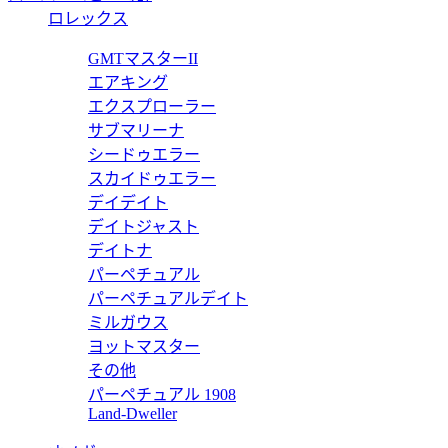
M64468
ロレックス
IPHONE X フォリオ M64468
GMTマスターII
エアキング
価格:
11500 円
エクスプローラー
M63444
サブマリーナ
シードゥエラー
IPHONE X フォリオ M63444
スカイドゥエラー
デイデイト
価格:
11500 円
デイトジャスト
M63443
デイトナ
パーペチュアル
IPHONE X フォリオ M63443
パーペチュアルデイト
価格:
11500 円
ミルガウス
ヨットマスター
M61905
その他
パーペチュアル 1908
61905
IPHONE 8 フォリオ（7にも対応） M61905
Land-Dweller
価格:
11500 円