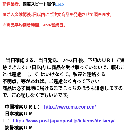
配送業者：
国
際スピード郵便
EMS
※ご入金確認後2日以内にご注文商品を発送させて頂きます。
※商品平均到着時間：4～6営業日。
当日確認する、当日発送、 2～3日 後、下記のＵＲＬて追
跡できます↓ 7日以内 に商品を受け取っていないで、頼むこ
とは遠慮 し て はいけなくて、私達と連絡する
不明点、等があれば、ご遠慮なく言って下さい
商品は必ず貴地に届けるまでこっちのほうも追跡しますの
で、ご心配しなくでもいいです。
中国検索ＵＲＬ：
http://www.ems.com.cn/
日本検索ＵＲ
Ｌ：
https://www.post.japanpost.jp/int/ems/delivery/
携帯検索ＵＲ