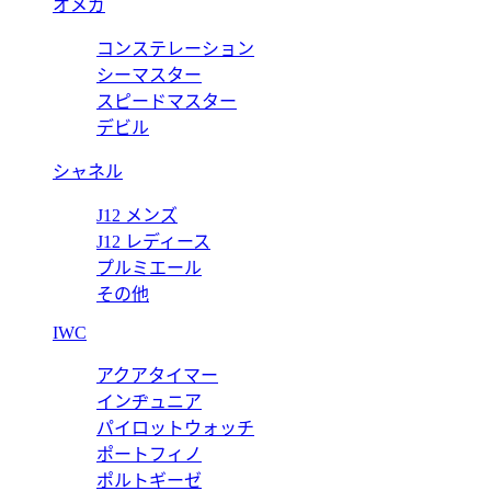
オメガ
M61906
コンステレーション
61906
IPHONE 8 フォリオ（7にも対応） M61906
シーマスター
スピードマスター
価格:
11500 円
デビル
シャネル
J12 メンズ
J12 レディース
プルミエール
その他
IWC
アクアタイマー
インヂュニア
パイロットウォッチ
ポートフィノ
ポルトギーゼ