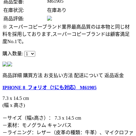
M61905
商品型番:
在庫状況:
在庫あり
商品評価:
※ スーパーコピーブランド業界最高品質のは本物と同じ材
料を採用しております,スーパーコピーブランドは顧客満足
度No.1で。
購入数量:
商品詳細
購買方法
お支払い方法
配送について
返品返金
IPHONE 8 フォリオ（7にも対応） M61905
7.3 x 14.5 cm
(幅 x 高さ)
－サイズ（幅x高さ）： 7.3 x 14.5 cm
－素材：モノグラム キャンバス
－ライニング：レザー（皮革の種類：牛革）、マイクロファ