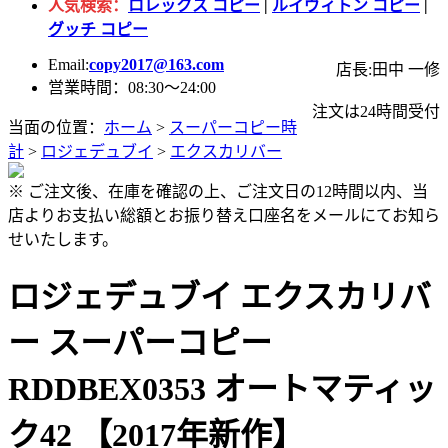
人気検索：
ロレックス コピー
|
ルイヴィトン コピー
|
グッチ コピー
Email:
copy2017@163.com
店長:田中 一修
営業時間：08:30～24:00
注文は24時間受付
当面の位置：
ホーム
>
スーパーコピー時
計
>
ロジェデュブイ
>
エクスカリバー
※ ご注文後、在庫を確認の上、ご注文日の12時間以内、当
店よりお支払い総額とお振り替え口座名をメールにてお知ら
せいたします。
ロジェデュブイ エクスカリバ
ー スーパーコピー
RDDBEX0353 オートマティッ
ク42 【2017年新作】