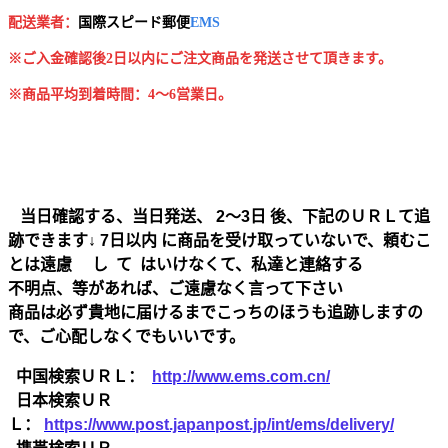
配送業者：
国
際スピード郵便
EMS
※ご入金確認後2日以内にご注文商品を発送させて頂きます。
※商品平均到着時間：4～6営業日。
当日確認する、当日発送、 2～3日 後、下記のＵＲＬて追
跡できます↓ 7日以内 に商品を受け取っていないで、頼むこ
とは遠慮 し て はいけなくて、私達と連絡する
不明点、等があれば、ご遠慮なく言って下さい
商品は必ず貴地に届けるまでこっちのほうも追跡しますの
で、ご心配しなくでもいいです。
中国検索ＵＲＬ：
http://www.ems.com.cn/
日本検索ＵＲ
Ｌ：
https://www.post.japanpost.jp/int/ems/delivery/