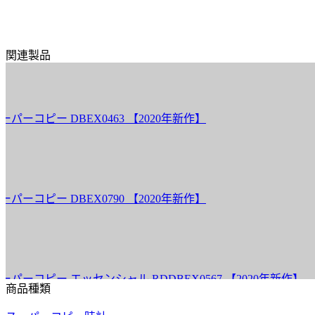
関連製品
DB
ピー DBEX0463 【2020年新作】
ロ
価
DB
ピー DBEX0790 【2020年新作】
ロ
価
RD
ピー エッセンシャル RDDBEX0567 【2020年新作】
ロ
商品種類
価