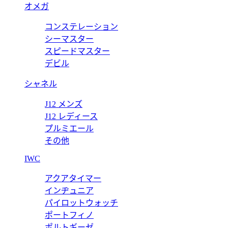
オメガ
RD
コンステレーション
ピー RDDBEX0353 オートマティック42 【2017年新作】
ロ
シーマスター
スピードマスター
価
デビル
シャネル
J12 メンズ
J12 レディース
プルミエール
その他
IWC
アクアタイマー
インヂュニア
パイロットウォッチ
ポートフィノ
ポルトギーゼ