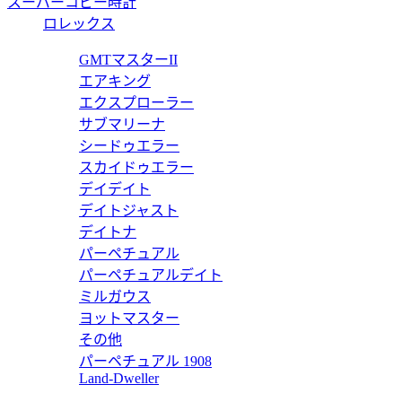
スーパーコピー時計
DB
ロレックス
ピー DBEX0602 【2020年新作】
ロ
GMTマスターII
エアキング
価
エクスプローラー
RD
サブマリーナ
シードゥエラー
ピー スパイダーウラカン RDDBEX0829 【2020年新作】
ロ
スカイドゥエラー
デイデイト
価
デイトジャスト
RD
デイトナ
パーペチュアル
ピー ウラカン RDDBEX0749 【2020年新作】
ロ
パーペチュアルデイト
ミルガウス
価
ヨットマスター
RD
その他
パーペチュアル 1908
ピー ウラカン RDDBEX0748 【2020年新作】
ロ
Land-Dweller
価