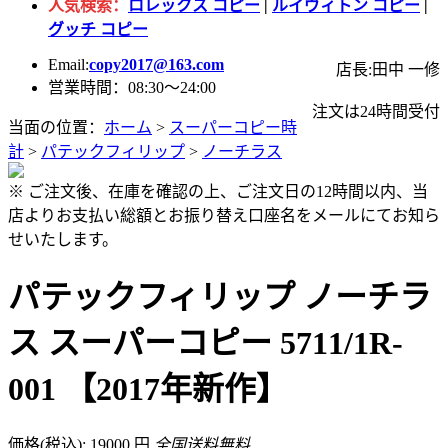
人気検索：
ロレックス コピー
|
ルイヴィトン コピー
|
グッチ コピー
Email:
copy2017@163.com
店長:田中 一修
営業時間：08:30～24:00
注文は24時間受付
当面の位置：
ホーム
>
スーパーコピー時
計
>
パテックフィリップ
>
ノーチラス
※ ご注文後、在庫を確認の上、ご注文日の12時間以内、当
店よりお支払い総額とお振り替え口座名をメールにてお知ら
せいたします。
パテックフィリップ ノーチラ
ス スーパーコピー 5711/1R-
001 【2017年新作】
価格(税込): 19000 円
全国送料無料