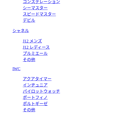
コンステレーション
ー 5980/1R-001 クロノ 【2017年新作】
シーマスター
スピードマスター
デビル
シャネル
J12 メンズ
J12 レディース
プルミエール
その他
IWC
アクアタイマー
インヂュニア
パイロットウォッチ
ポートフィノ
ポルトギーゼ
その他