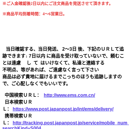
※ご入金確認後2日以内にご注文商品を発送させて頂きます。
※商品平均到着時間：4～6営業日。
当日確認する、当日発送、 2～3日 後、下記のＵＲＬて追
跡できます↓ 7日以内 に商品を受け取っていないで、頼むこ
とは遠慮 し て はいけなくて、私達と連絡する
不明点、等があれば、ご遠慮なく言って下さい
商品は必ず貴地に届けるまでこっちのほうも追跡しますの
で、ご心配しなくでもいいです。
中国検索ＵＲＬ：
http://www.ems.com.cn/
日本検索ＵＲ
Ｌ：
https://www.post.japanpost.jp/int/ems/delivery/
携帯検索ＵＲ
Ｌ：
http://tracking.post.japanpost.jp/service/mobile_nu
searchKind=S004