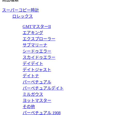
スーパーコピー時計
ロレックス
ブルセンス トリヨンクレマンス ウルトラヴァイオレット ブルーイラド
GMTマスターII
エアキング
エクスプローラー
サブマリーナ
シードゥエラー
ブルセンス28 ヴォーシッキム ライム ゴールド 214630016
スカイドゥエラー
デイデイト
デイトジャスト
デイトナ
パーペチュアル
トバッグ ドゥブルセンス36 トリヨンクレマンス オレンジ×ゴールド 
パーペチュアルデイト
ミルガウス
ヨットマスター
その他
パーペチュアル 1908
コタンロックタッチPM ブルーパラダイス トリヨンクレマンス ス