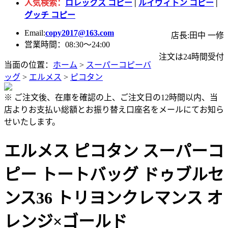
人気検索：
ロレックス コピー
|
ルイヴィトン コピー
|
グッチ コピー
Email:
copy2017@163.com
店長:田中 一修
営業時間：08:30～24:00
注文は24時間受付
当面の位置：
ホーム
>
スーパーコピーバ
ッグ
>
エルメス
>
ピコタン
※ ご注文後、在庫を確認の上、ご注文日の12時間以内、当
店よりお支払い総額とお振り替え口座名をメールにてお知ら
せいたします。
エルメス ピコタン スーパーコ
ピー トートバッグ ドゥブルセ
ンス36 トリヨンクレマンス オ
レンジ×ゴールド