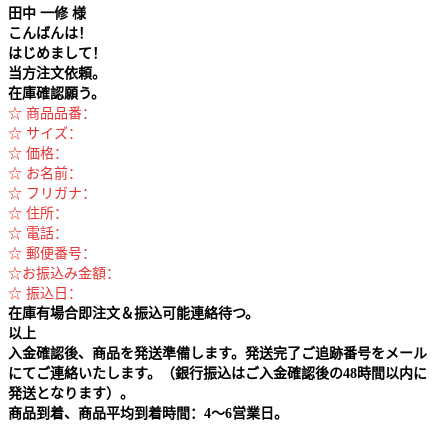
田中
一修 様
こんばんは！
はじめまして！
当方注文依頼。
在庫確認願う。
☆ 商品品番：
☆ サイズ：
☆ 価格：
☆ お名前：
☆ フリガナ：
☆ 住所：
☆ 電話：
☆ 郵便番号：
☆お振込み金額：
☆ 振込日：
在庫有場合即注文＆振込可能連絡待つ。
以上
入金確認後、商品を発送準備します。発送完了ご追跡番号をメール
にてご連絡いたします。（銀行振込はご入金確認後の48時間以内に
発送となります）。
商品到着、商品平均到着時間：4～6営業日。