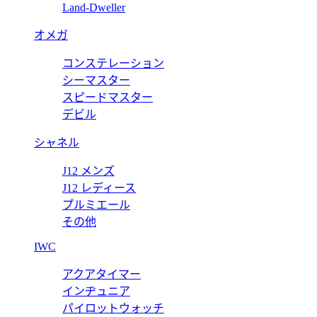
Land-Dweller
オメガ
コンステレーション
タンロックPM トレンチ トリヨンクレマンす 2143000126
シーマスター
スピードマスター
デビル
シャネル
J12 メンズ
J12 レディース
プルミエール
その他
IWC
アクアタイマー
インヂュニア
パイロットウォッチ