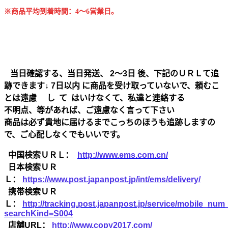
※商品平均到着時間：4～6営業日。
当日確認する、当日発送、 2～3日 後、下記のＵＲＬて追
跡できます↓ 7日以内 に商品を受け取っていないで、頼むこ
とは遠慮 し て はいけなくて、私達と連絡する
不明点、等があれば、ご遠慮なく言って下さい
商品は必ず貴地に届けるまでこっちのほうも追跡しますの
で、ご心配しなくでもいいです。
中国検索ＵＲＬ：
http://www.ems.com.cn/
日本検索ＵＲ
Ｌ：
https://www.post.japanpost.jp/int/ems/delivery/
携帯検索ＵＲ
Ｌ：
http://tracking.post.japanpost.jp/service/mobile_nu
searchKind=S004
店舗URL：
http://www.copy2017.com/