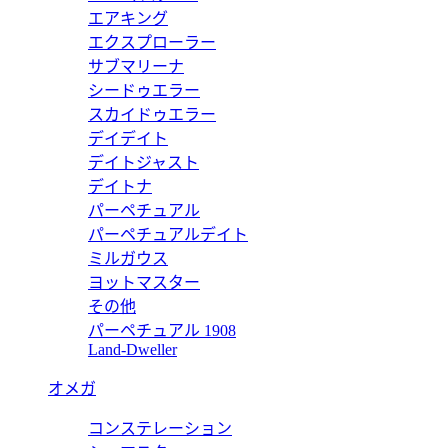
エアキング
エクスプローラー
サブマリーナ
シードゥエラー
ゥブルセンス28 ヴォーシッキム ライム ゴールド 21463001
スカイドゥエラー
デイデイト
デイトジャスト
デイトナ
パーペチュアル
ートバッグ ドゥブルセンス36 トリヨンクレマンス オレンジ×ゴールド
パーペチュアルデイト
ミルガウス
ヨットマスター
その他
パーペチュアル 1908
ピコタンロックタッチPM ブルーパラダイス トリヨンクレマンス ス
Land-Dweller
オメガ
コンステレーション
コタンロックPM トレンチ トリヨンクレマンす 214300012