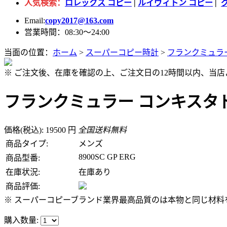
人気検索：
ロレックス コピー
|
ルイヴィトン コピー
|
Email:
copy2017@163.com
営業時間：08:30～24:00
当面の位置：
ホーム
>
スーパーコピー時計
>
フランクミュラ
※ ご注文後、在庫を確認の上、ご注文日の12時間以内、当
フランクミュラー コンキスタドール
価格(税込): 19500 円
全国送料無料
商品タイプ:
メンズ
8900SC GP ERG
商品型番:
在庫状況:
在庫あり
商品評価:
※ スーパーコピーブランド業界最高品質のは本物と同じ材料を
購入数量: