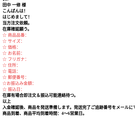
田中
一修 様
こんばんは！
はじめまして！
当方注文依頼。
在庫確認願う。
☆ 商品品番：
☆ サイズ：
☆ 価格：
☆ お名前：
☆ フリガナ：
☆ 住所：
☆ 電話：
☆ 郵便番号：
☆お振込み金額：
☆ 振込日：
在庫有場合即注文＆振込可能連絡待つ。
以上
入金確認後、商品を発送準備します。発送完了ご追跡番号をメールに
商品到着、商品平均到着時間：4～6営業日。