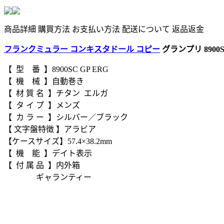
商品詳細
購買方法
お支払い方法
配送について
返品返金
フランクミュラー コンキスタドール コピー
グランプリ 8900S
【 型 番 】8900SC GP ERG
【 機 械 】自動巻き
【 材 質 名 】チタン エルガ
【 タ イ プ 】メンズ
【 カ ラ ー 】シルバー／ブラック
【 文字盤特徴 】アラビア
【ケースサイズ】57.4×38.2mm
【 機 能 】デイト表示
【 付 属 品 】内外箱
ギャランティー