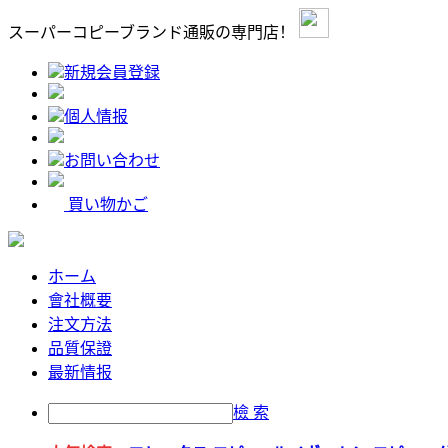
スーパーコピーブランド通販の専門店！
新規会員登録
個人情报
お問い合わせ
買い物かご
ホーム
會社概要
注文方法
品質保證
最新情报
檢 索