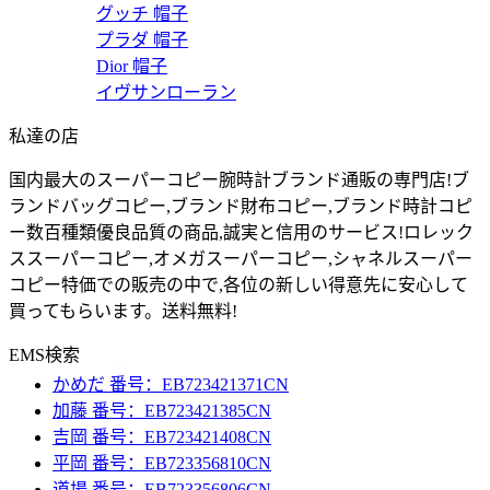
グッチ 帽子
プラダ 帽子
Dior 帽子
イヴサンローラン
私達の店
国内最大のスーパーコピー腕時計ブランド通販の専門店!ブ
ランドバッグコピー,ブランド財布コピー,ブランド時計コピ
ー数百種類優良品質の商品,誠実と信用のサービス!ロレック
ススーパーコピー,オメガスーパーコピー,シャネルスーパー
コピー特価での販売の中で,各位の新しい得意先に安心して
Sujan 番号：EB723421425CN
買ってもらいます。送料無料!
中田 番号：EB723421439CN
小出 番号：EB723421368CN
EMS検索
かめだ 番号：EB723421371CN
加藤 番号：EB723421385CN
吉岡 番号：EB723421408CN
平岡 番号：EB723356810CN
道場 番号：EB723356806CN