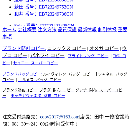
萩田 番号：EB723249753CN
和井 番号：EB723249736CN
Sujan 番号：EB723421425CN
ホーム
中田 番号：EB723421439CN
会社概要
注文方法
品質保證
最新情報
割引情报
重要
事项
小出 番号：EB723421368CN
かめだ 番号：EB723421371CN
ブランド時計コピー:
ロレックス コピー
|
オメガ コピー
|
ウ
加藤 番号：EB723421385CN
ブロ コピー
|
パネライ コピー
|
|
ブライトリング コピー
IWC コ
吉岡 番号：EB723421408CN
|
ピー
セイコー スーパーコピー
平岡 番号：EB723356810CN
道場 番号：EB723356806CN
|
ブランドバッグコピー
:
ルイヴィトン バッグ コピー
シャネル バッグ
萩田 番号：EB723249753CN
|
コピー
エルメス バッグ コピー
和井 番号：EB723249736CN
|
ブランド
財布
コピー
:
プラダ 財布 コピー
グッチ 財布 スーパーコピ
|
ー
ボッテガヴェネタ 財布 コピー
注文受付連絡先：
copy2017@163.com
|店長：田中 一修|営業時
間：08：30～24：00(24时间受付中 )