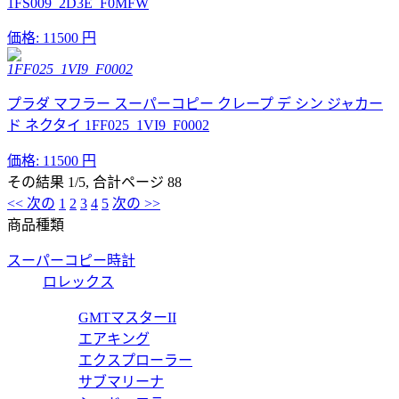
1FS009_2D3E_F0MFW
価格:
11500 円
1FF025_1VI9_F0002
プラダ マフラー スーパーコピー クレープ デ シン ジャカー
ド ネクタイ 1FF025_1VI9_F0002
価格:
11500 円
その結果 1/5, 合計ページ 88
<< 次の
1
2
3
4
5
次の >>
商品種類
スーパーコピー時計
ロレックス
GMTマスターII
エアキング
エクスプローラー
サブマリーナ